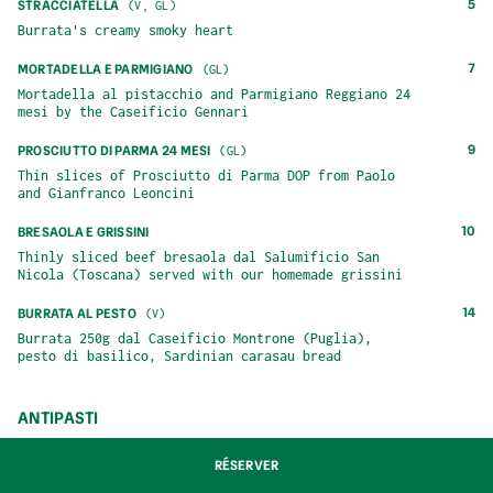
5
STRACCIATELLA
(
V, GL
)
Burrata's creamy smoky heart
7
MORTADELLA E PARMIGIANO
(
GL
)
Mortadella al pistacchio and Parmigiano Reggiano 24 
mesi by the Caseificio Gennari
9
PROSCIUTTO DI PARMA 24 MESI
(
GL
)
Thin slices of Prosciutto di Parma DOP from Paolo 
and Gianfranco Leoncini
10
BRESAOLA E GRISSINI
Thinly sliced beef bresaola dal Salumificio San 
Nicola (Toscana) served with our homemade grissini
14
BURRATA AL PESTO
(
V
)
Burrata 250g dal Caseificio Montrone (Puglia), 
pesto di basilico, Sardinian carasau bread
ANTIPASTI
RÉSERVER
7
ZUCCHINI E RICOTTA
(
V, GL
)