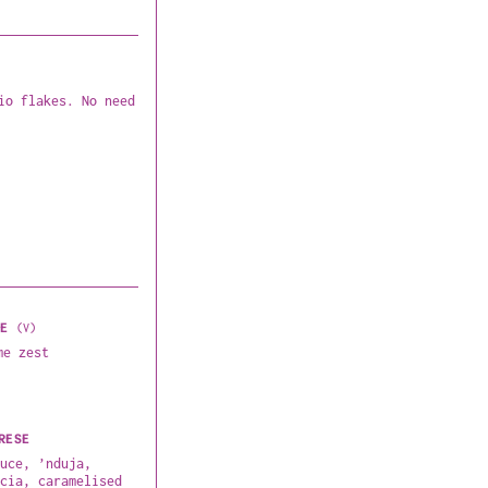
io flakes. No need 
NE
(
V
)
me zest
BRESE
uce, ’nduja, 
cia, caramelised 