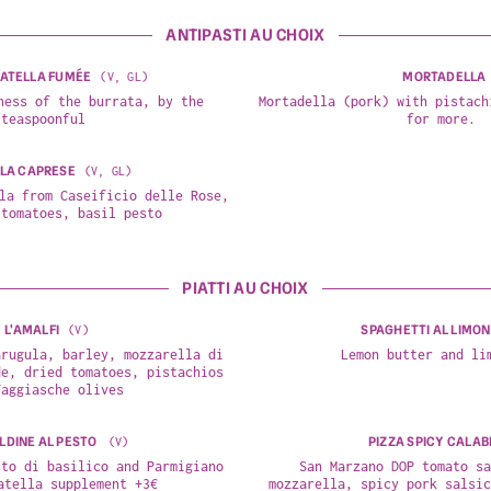
ANTIPASTI AU CHOIX
ATELLA FUMÉE
MORTADELLA
(
V, GL
)
ness of the burrata, by the 
Mortadella (pork) with pistach
teaspoonful
for more.
LA CAPRESE
(
V, GL
)
la from Caseificio delle Rose, 
 tomatoes, basil pesto
PIATTI AU CHOIX
L'AMALFI
SPAGHETTI AL LIMO
(
V
)
rugula, barley, mozzarella di 
Lemon butter and li
e, dried tomatoes, pistachios 
Taggiasche olives
LDINE AL PESTO
PIZZA SPICY CALA
(
V
)
to di basilico and Parmigiano 
San Marzano DOP tomato sa
atella supplement +3€
mozzarella, spicy pork salsic