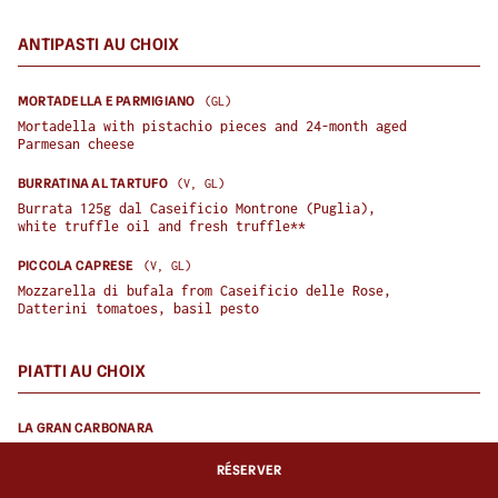
ANTIPASTI AU CHOIX
MORTADELLA E PARMIGIANO
(
GL
)
Mortadella with pistachio pieces and 24-month aged 
Parmesan cheese
BURRATINA AL TARTUFO
(
V, GL
)
Burrata 125g dal Caseificio Montrone (Puglia), 
white truffle oil and fresh truffle**
PICCOLA CAPRESE
(
V, GL
)
Mozzarella di bufala from Caseificio delle Rose, 
Datterini tomatoes, basil pesto
PIATTI AU CHOIX
LA GRAN CARBONARA
Mezzi Rigatoni, pecorino, guanciale, jaune d'œuf et 
RÉSERVER
poivre noir