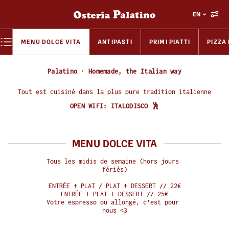
EN
MENU DOLCE VITA
ANTIPASTI
PRIMI PIATTI
PIZZA
Palatino · Homemade, the Italian way
Tout est cuisiné dans la plus pure tradition italienne
OPEN WIFI:
ITALODISCO 🕺
MENU DOLCE VITA
Tous les midis de semaine (hors jours 
fériés)

ENTRÉE + PLAT / PLAT + DESSERT // 22€

ENTRÉE + PLAT + DESSERT // 25€

Votre espresso ou allongé, c'est pour 
nous <3